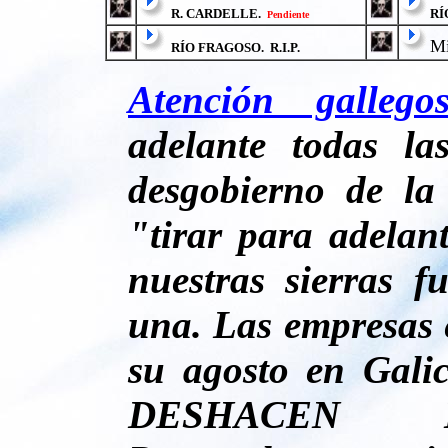
R. CARDELLE.
RÍ
Pendiente
Mi
RÍO FRAGOSO. R.I.P.
Atención galleg
adelante todas la
desgobierno de la
"tirar para adelant
nuestras sierras 
una. Las empresas e
su agosto en Gal
DESHACEN N