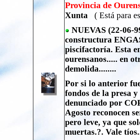
Provincia de Ourens
Xunta
( Está para es
NUEVAS (22-06-99):
constructura ENGAS
piscifactoría. Esta 
ourensanos..... en ot
demolida........
Por si lo anterior fu
fondos de la presa 
denunciado por CO
Agosto reconocen ser
pero leve, ya que so
muertas.?. Vale tíos..