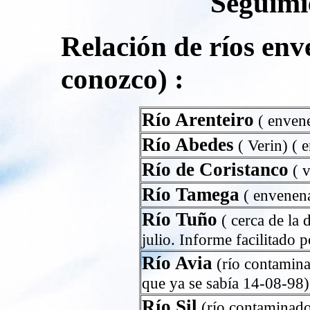
Seguimi
Relación de ríos en
conozco) :
Río Arenteiro
( envene
Río Abedes
( Verin) ( 
Río de Coristanco
( v
Río Tamega
( envenena
Río Tuño
( cerca de la
julio. Informe facilitado 
Río Avia
(río contamina
que ya se sabía 14-08-98)
Río Sil
(río contaminado