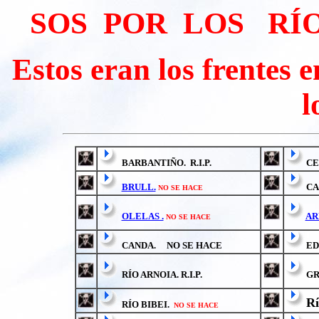
SOS POR LOS RÍO
Estos eran los frentes 
l
BARBANTIÑO. R.I.P.
CER
BRULL.
CAD
NO SE HACE
OLELAS .
AR
NO SE HACE
CANDA. NO SE HACE
EDO
RÍO ARNOIA. R.I.P.
GRA
Rí
RÍO BIBEI.
NO SE HACE