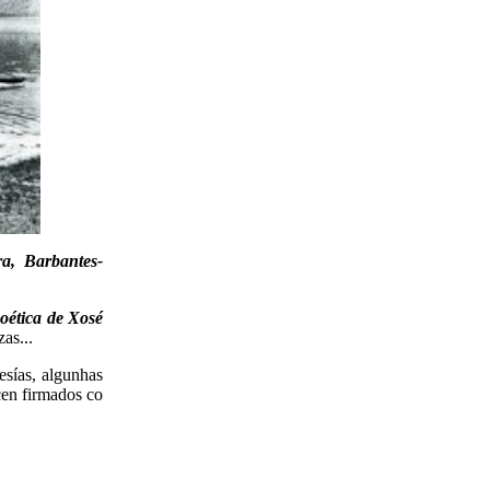
ra, Barbantes-
oética de Xosé
as...
esías, algunhas
ecen firmados co