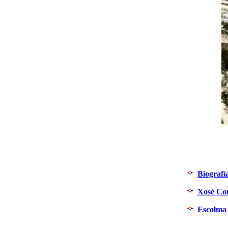
Biografí
Xosé Con
Escolma 