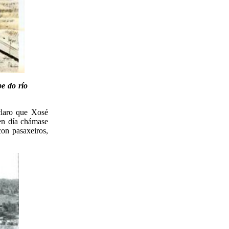
e do río
claro que Xosé
en día chámase
con pasaxeiros,