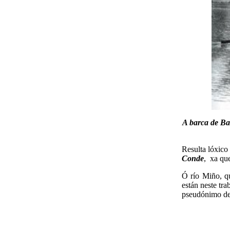
A barca de Ba
Resulta lóxico
Conde
, xa que
Ó río Miño, qu
están neste tra
pseudónimo d