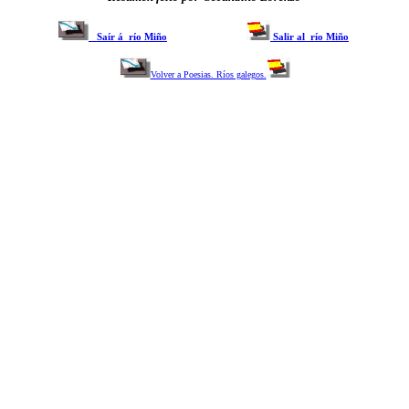
Saír á río Miño
Salir al río Miño
Volver a Poesias. Ríos galegos.