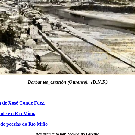
Barbantes_estación (Ourense). (D.N.F.)
a de Xosé Conde Fdez.
de e o Río Miño.
de poesías do Río Miño
Resumen feito por Secundino Lorenzo