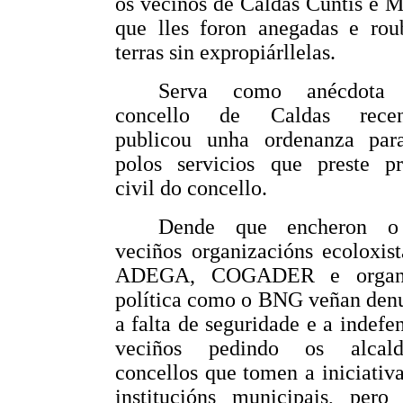
os veciños de Caldas Cuntis e 
que lles foron anegadas e rou
terras sin expropiárllelas.
Serva como anécdota
concello de Caldas recen
publicou unha ordenanza par
polos servicios que preste pr
civil do concello.
Dende que encheron o
veciños organizacións ecoloxis
ADEGA, COGADER e organi
política como o BNG veñan den
a falta de seguridade e a indefe
veciños pedindo os alcal
concellos que tomen a iniciativ
institucións municipais, pero