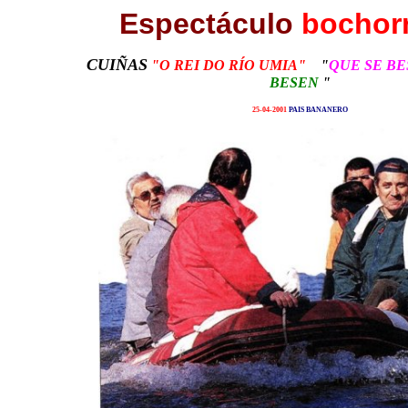
Espectáculo
bochor
CUIÑAS
"O REI DO RÍO UMIA"
"
QUE SE BE
BESEN
"
25-04-2001
PAIS BANANERO