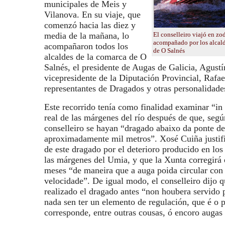
municipales de Meis y
Vilanova. En su viaje, que
comenzó hacia las diez y
media de la mañana, lo
El conselleiro viajó en zo
acompañado por los alcald
acompañaron todos los
de O Salnés
alcaldes de la comarca de O
Salnés, el presidente de Augas de Galicia, Agustí
vicepresidente de la Diputación Provincial, Rafa
representantes de Dragados y otras personalidade
Este recorrido tenía como finalidad examinar “in 
real de las márgenes del río después de que, segú
conselleiro se hayan “dragado abaixo da ponte d
aproximadamente mil metros”. Xosé Cuiña justifi
de este dragado por el deterioro producido en los
las márgenes del Umia, y que la Xunta corregirá
meses “de maneira que a auga poida circular con
velocidade”. De igual modo, el conselleiro dijo q
realizado el dragado antes “non houbera servido 
nada sen ter un elemento de regulación, que é o p
corresponde, entre outras cousas, ó encoro augas 