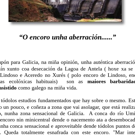
“O encoro unha aberración......”
ón para Galicia, na miña opinión, unha auténtica aberració
mín xunto coa desecación da Lagoa de Antela ( hoxe xa se f
Lindoso e Aceredo no Xurés ( polo encoro de Lindoso, en
mas ecolóxicas habituais) son as
maiores barbarida
sistido
como galego na miña vida.
e tódolos estudios fundamentados que hay sobre o mesmo. Est
 un pouco, e coñeza a zona que vai asolagar, que está realiz
o, nunha zona sensacional de Galicia. A conca do río Umi
 encoro nin minicentral dende o nacemento ata a desembocad
 unha conca sensacional e aproveitable dende tódolos puntos d
co. Queda totalmente esnafrada con este encoro. "Mar int