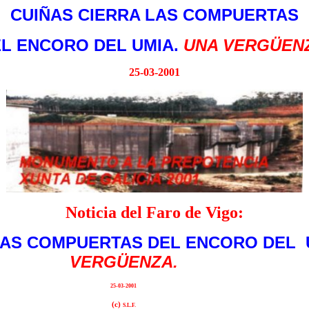
CUIÑAS CIERRA LAS COMPUERTAS
L ENCORO DEL
UMIA.
UNA VERGÜEN
25-03-2001
Noticia del Faro de Vigo:
LAS COMPUERTAS DEL ENCORO DEL 
VERGÜENZA.
25-03-2001
(c)
S.L.F.