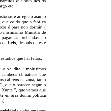
arellos que soio lles da
rgo etc.
storias e arregle o asunto
, que coido que o fará xa
oxe é para non dormir. (
a o mismísimo Ministro de
 pagar as prebendas do
s de Reis, despois de este
estudios que hai feitos.
e o xa dito : moitísimos
, cambeos climáticos que
os cabreos na zona, tanto
, que o parecer, según o
r á Xunta ", que vemos que
te en aras dunha política
..).
ctricidade
unha empresa