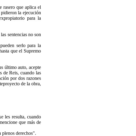
 rasero que aplica el
pidieron la ejecución
xpropiatorio para la
 las sentencias no son
pueden serlo para la
 hasta que el Supremo
us último auto, acepte
as de Reis, cuando las
iación por dos razones
teproyecto de la obra,
e les resulta, cuando
o mencione que más de
n plenos derechos".