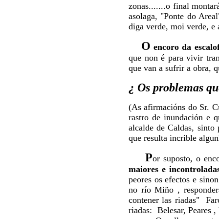
zonas.......o final mont
asolaga, "Ponte do Areal
diga verde, moi verde, e 
O
encoro da escalof
que non é para vivir tra
que van a sufrir a obra, 
¿ Os problemas que
(As afirmacións do Sr. 
rastro de inundación e 
alcalde de Caldas, sinto
que resulta incrible algu
P
or suposto, o en
maiores e incontrolada
peores os efectos e sino
no río Miño , responde
contener las riadas" Fa
riadas: Belesar, Peares ,