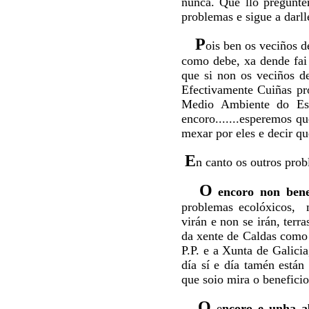
nunca. Que llo pregunte
problemas e sigue a darl
P
ois ben os veciños d
como debe, xa dende fai 
que si non os veciños d
Efectivamente Cuiñas pro
Medio Ambiente do Est
encoro.......esperemos qu
mexar por eles e decir que
E
n canto os outros prob
O
encoro non bene
problemas ecolóxicos, m
virán e non se irán, ter
da xente de Caldas como
P.P. e a Xunta de Galicia
día sí e día tamén están
que soio mira o beneficio
O
e
ncoro e unha ab