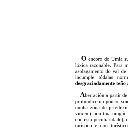
O
encoro do Umia sup
lóxica razonable. Para 
asolagamento do val de 
incumple tódalas nor
desgraciadamente teño a
A
berración a partir d
profundice un pouco, soio
nunha zona de privilexi
virxen ( non tiña ningún
con esta peculiaridade),
turístico e non turísti