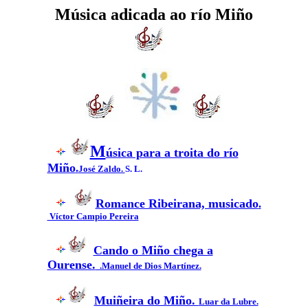
Música adicada ao río Miño
M
úsica para a troita do río
Miño
.
José Zaldo.
S. L.
Romance Ribeirana, musicado
.
Víctor Campio Pereira
Cando o Miño chega a
Ourense.
.Manuel de Dios Martínez.
Muiñeira do Miño.
Luar da Lubre.