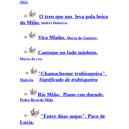
2011.
O tren que nos leva pola beira
do Miño.
Andrés Dobarro
.
Vira Minho.
María do Sameiro.
Cantame un fado minhoto.
.
María do ceo
"Chamachesme trubisqueira".
Significado de trubisqueira
Malvela
Río Miño. Piano con duende.
Pedro Ricardo Miño
"Entre dúas augas". Paco de
Lucía.