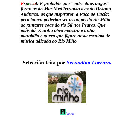
E
sp
e
ci
a
l:
É probable que "entre dúas augas"
foran as do Mar Mediterraneo e as do Océano
Atlántico, as que inspiraron a Paco de Lucía;
pero tamén poderían ser as augas do río Miño
ao xuntarse coas do río Sil nos Peares. Que
máis dá. É unha obra maestra e unha
marabilla e quero que figure nesta escolma de
música adicada ao Río Miño.
Selección feita por
Secundino Lorenzo.
Volver