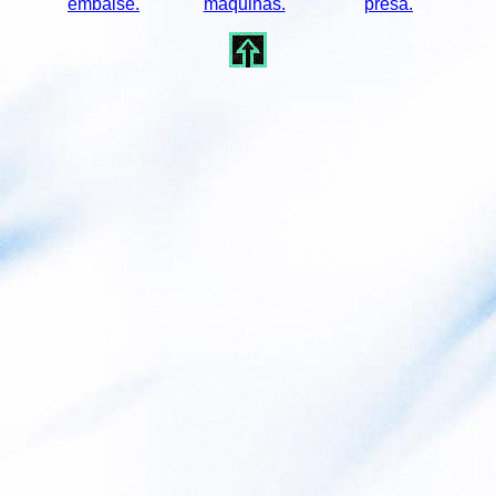
embalse.
máquinas.
presa.