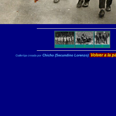
1
2
3
Volver a la 
Chicho (Secundino Lorenzo)
Galleríqa creada por