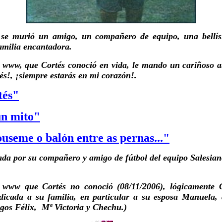
 se murió un amigo, un compañero de equipo, una bellí
milia encantadora.
 www, que Cortés conoció en vida, le mando un cariñoso a
és!, ¡siempre estarás en mi corazón!.
tés"
un mito"
seme o balón entre as pernas..."
ada por su compañero y amigo de fútbol del equipo Salesian
a www que Cortés no conoció (08/11/2006), lógicamente C
dicada a su familia, en particular a su esposa Manuela,
igos Félix, Mª Victoria y Chechu.)