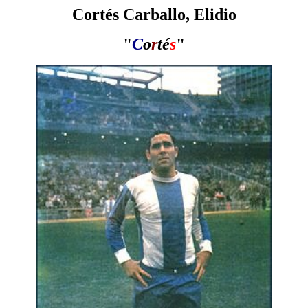
Cortés Carballo, Elidio
"
C
o
r
té
s
"